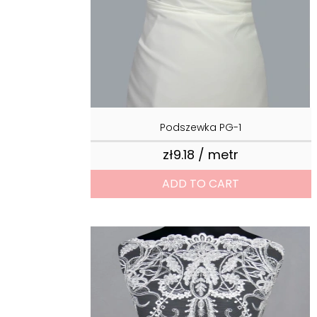
Podszewka PG-1
zł9.18 / metr
Price
ADD TO CART