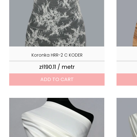
Koronka HRR-2 C KODER
zł190.11 / metr
Price
ADD TO CART