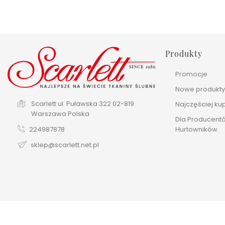
Produkty
Promocje
Nowe produkt
Scarlett
ul. Puławska 322
02-819
Najczęściej k
Warszawa
Polska
Dla Producentó
Hurtowników
224987878
sklep@scarlett.net.pl