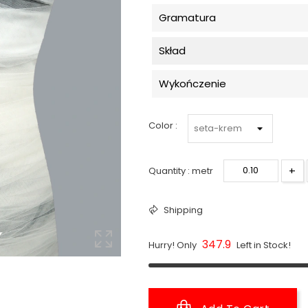
Gramatura
Skład
Wykończenie
Color :
+
Quantity : metr
Shipping
347.9
Hurry! Only
Left in Stock!