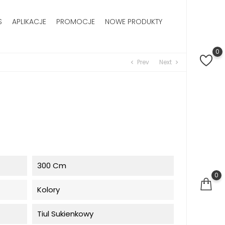
S
APLIKACJE
PROMOCJE
NOWE PRODUKTY
0
Prev
Next
chevron_left
chevron_right
300 Cm
0
Kolory
Tiul Sukienkowy