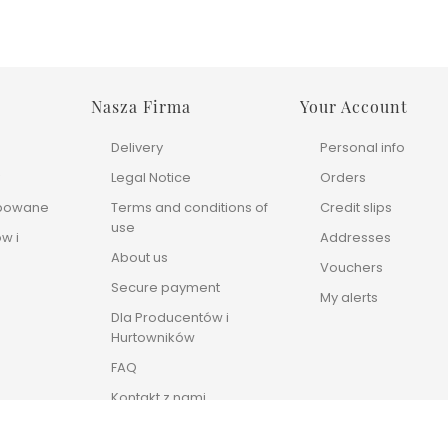
Nasza Firma
Your Account
Delivery
Personal info
y
Legal Notice
Orders
upowane
Terms and conditions of
Credit slips
use
w i
Addresses
About us
Vouchers
Secure payment
My alerts
Dla Producentów i
Hurtowników
FAQ
Kontakt z nami