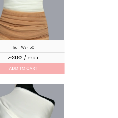
Tiul TWS-150
zł31.82 / metr
Price
ADD TO CART