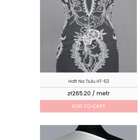
Haft Na Tiulu HT-63
zł265.20 / metr
Price
ADD TO CART