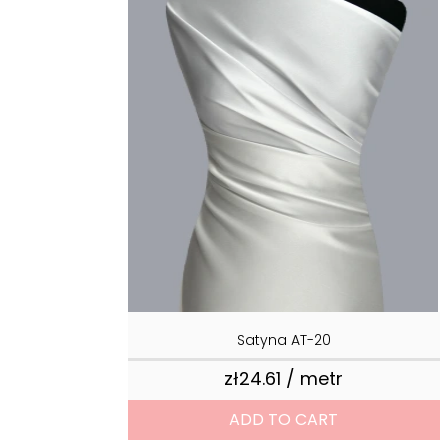
Satyna AT-20
zł24.61 / metr
Price
ADD TO CART