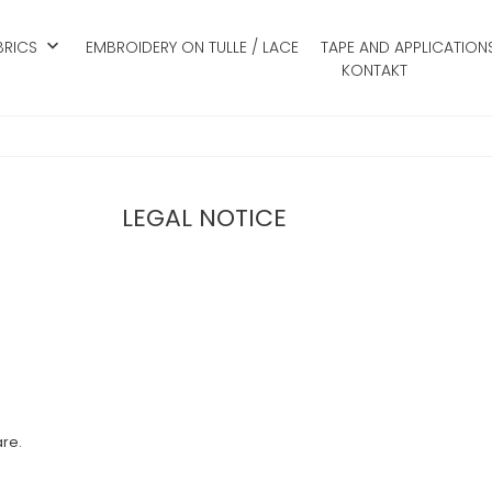
keyboard_arrow_down
BRICS
EMBROIDERY ON TULLE / LACE
TAPE AND APPLICATION
KONTAKT
LEGAL NOTICE
re.