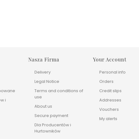
Nasza Firma
Your Account
Delivery
Personal info
y
Legal Notice
Orders
upowane
Terms and conditions of
Credit slips
use
w i
Addresses
About us
Vouchers
Secure payment
My alerts
Dla Producentów i
Hurtowników