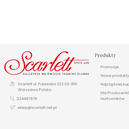
Produkty
Promocje
Nowe produkt
Scarlett
ul. Puławska 322
02-819
Najczęściej k
Warszawa
Polska
Dla Producentó
Hurtowników
224987878
sklep@scarlett.net.pl