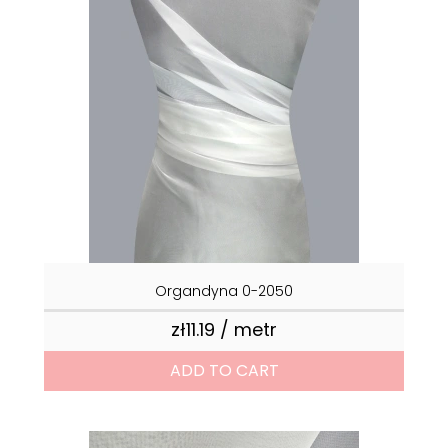
Organdyna 0-2050
zł11.19 / metr
Price
ADD TO CART