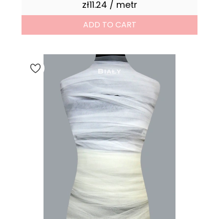
zł11.24 / metr
Price
ADD TO CART