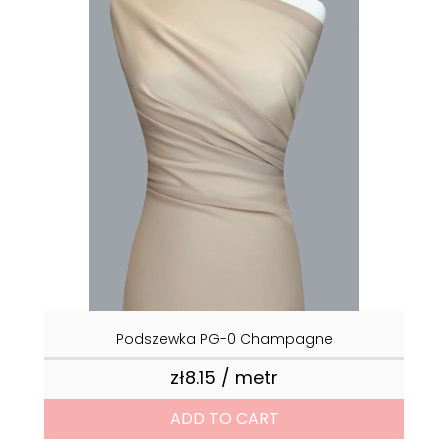
Podszewka PG-0 Champagne
zł8.15 / metr
Price
ADD TO CART