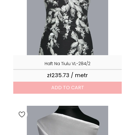
Haft Na Tiulu VL-284/2
zł235.73 / metr
Price
ADD TO CART