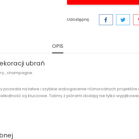
Udostępnij:
OPIS
ekoracji ubrań
vory , champagne.
który pozwala na łatwe i szybkie wzbogacenie różnorodnych projekt
delikatność są kluczowe. Taśmy z piórami dodają nie tylko wyjątkoweg
bnej