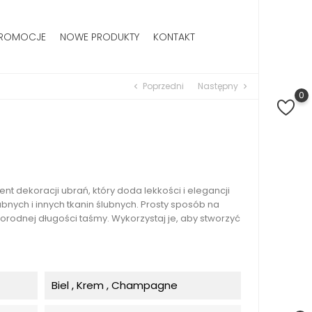
ROMOCJE
NOWE PRODUKTY
KONTAKT
Poprzedni
Następny
chevron_left
chevron_right
0
t dekoracji ubrań, który doda lekkości i elegancji
ubnych i innych tkanin ślubnych. Prosty sposób na
rodnej długości taśmy. Wykorzystaj je, aby stworzyć
Biel , Krem , Champagne