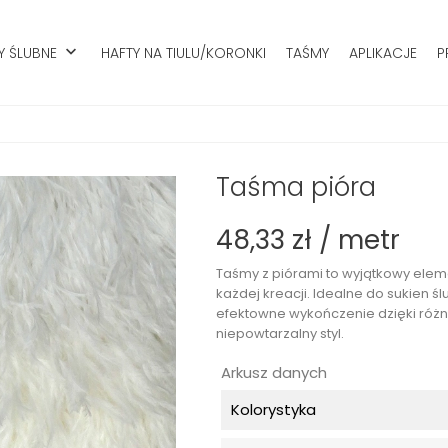
keyboard_arrow_down
Y ŚLUBNE
HAFTY NA TIULU/KORONKI
TAŚMY
APLIKACJE
P
Taśma pióra
48,33 zł / metr
Taśmy z piórami to wyjątkowy elemen
każdej kreacji. Idealne do sukien śl
efektowne wykończenie dzięki różno
niepowtarzalny styl.
Arkusz danych
Kolorystyka