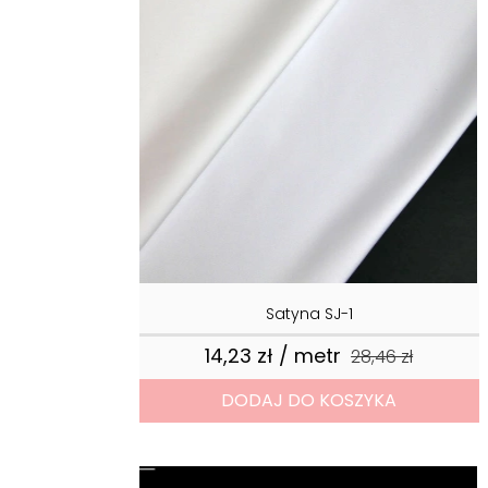
Satyna SJ-1
14,23 zł / metr
Cena podstawow
28,46 zł
Cena
DODAJ DO KOSZYKA