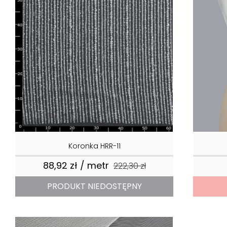
Koronka HRR-11
88,92 zł / metr
a
Cena podstawowa
222,30 zł
Cena
PRODUKT NIEDOSTĘPNY