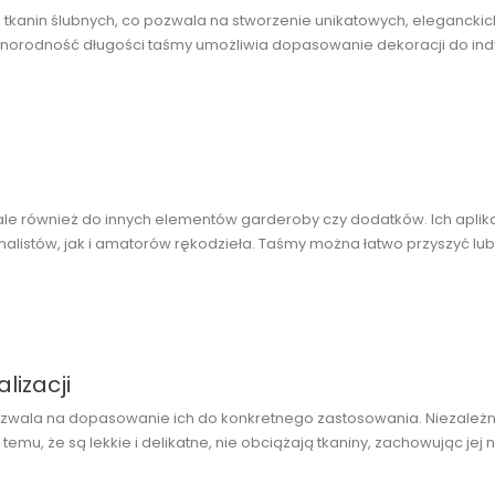
tkanin ślubnych, co pozwala na stworzenie unikatowych, eleganckic
. Różnorodność długości taśmy umożliwia dopasowanie dekoracji do ind
ale również do innych elementów garderoby czy dodatków. Ich aplika
alistów, jak i amatorów rękodzieła. Taśmy można łatwo przyszyć lub 
lizacji
pozwala na dopasowanie ich do konkretnego zastosowania. Niezależni
temu, że są lekkie i delikatne, nie obciążają tkaniny, zachowując jej n