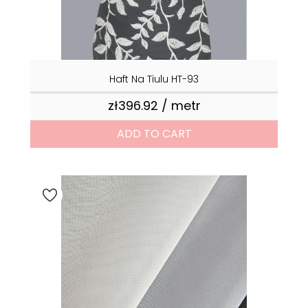
Haft Na Tiulu HT-93
zł396.92 / metr
Price
ADD TO CART