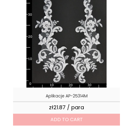
Aplikacje AP-25314M
zł21.87 / para
Price
ADD TO CART