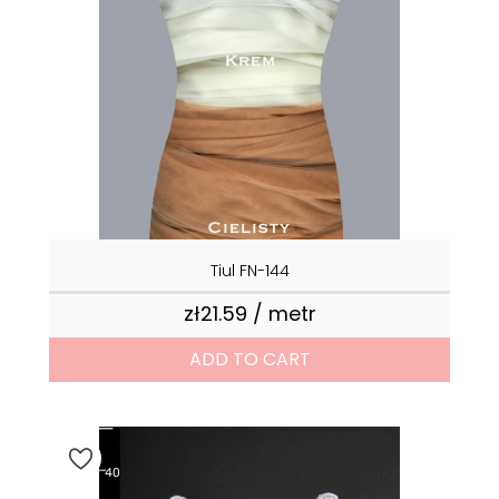
Tiul FN-144
zł21.59 / metr
Price
ADD TO CART