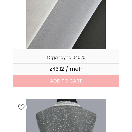
Organdyna 04020
zł13.12 / metr
Price
ADD TO CART