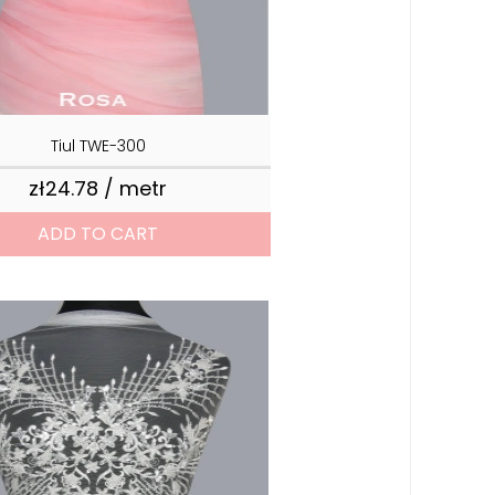
Tiul TWE-300
zł24.78 / metr
Price
ADD TO CART