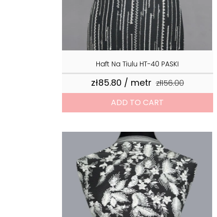
Haft Na Tiulu HT-40 PASKI
zł85.80 / metr
Regular price
zł156.00
Price
ADD TO CART