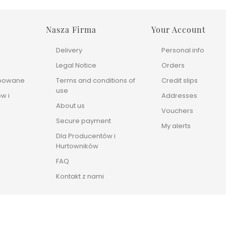
Nasza Firma
Your Account
Delivery
Personal info
y
Legal Notice
Orders
upowane
Terms and conditions of
Credit slips
use
w i
Addresses
About us
Vouchers
Secure payment
My alerts
Dla Producentów i
Hurtowników
FAQ
Kontakt z nami