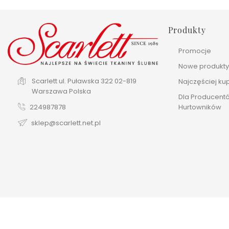
Produkty
Promocje
Nowe produkt
Scarlett
ul. Puławska 322
02-819
Najczęściej k
Warszawa
Polska
Dla Producentó
Hurtowników
224987878
sklep@scarlett.net.pl
Tworzenie sklepów internetowych: Web Development