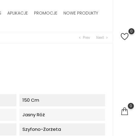
S
APLIKACJE
PROMOCJE
NOWE PRODUKTY
0
Prev
Next
chevron_left
chevron_right
150 Cm
0
Jasny Róż
Szyfono-Żorżeta