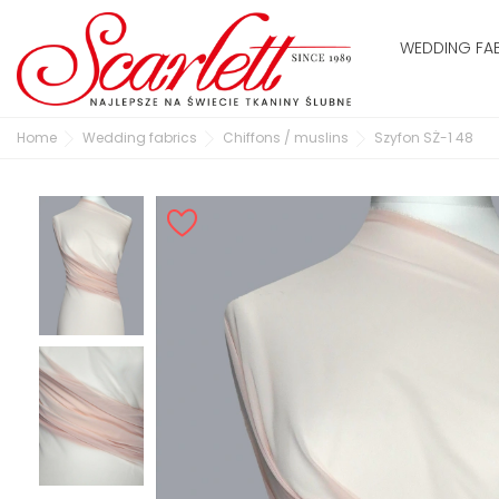
WEDDING FA
Home
Wedding fabrics
Chiffons / muslins
Szyfon SŻ-1 48