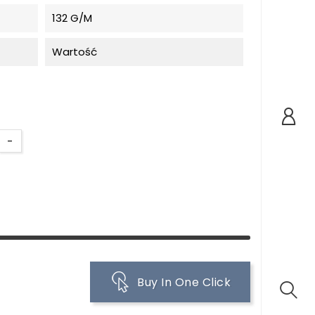
132 G/m
Wartość
-
Buy In One Click