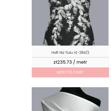
Haft Na Tiulu VL-284/2
zł235.73 / metr
Price
ADD TO CART