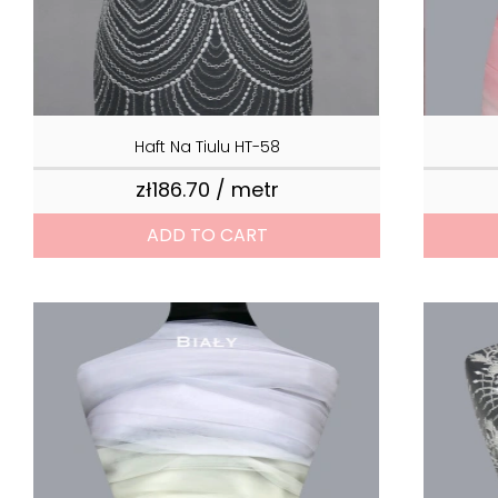
Haft Na Tiulu HT-58
zł186.70 / metr
Price
ADD TO CART