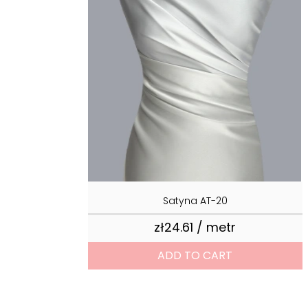
Satyna AT-20
zł24.61 / metr
Price
ADD TO CART